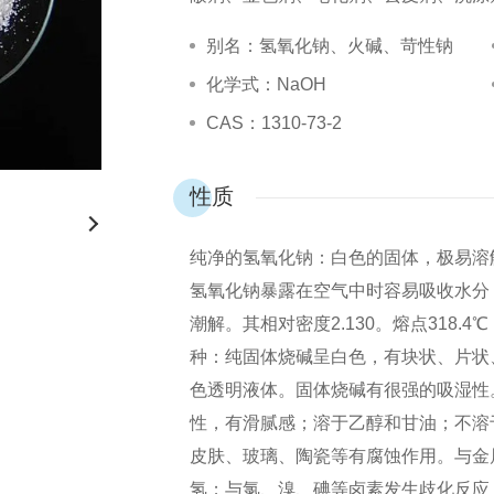
别名：氢氧化钠、火碱、苛性钠
化学式：NaOH
CAS：1310-73-2
性质
纯净的氢氧化钠：白色的固体，极易溶
氢氧化钠暴露在空气中时容易吸收水分
潮解。其相对密度2.130。熔点318.
种：纯固体烧碱呈白色，有块状、片状
色透明液体。固体烧碱有很强的吸湿性
性，有滑腻感；溶于乙醇和甘油；不溶
皮肤、玻璃、陶瓷等有腐蚀作用。与金
氢；与氯、溴、碘等卤素发生歧化反应