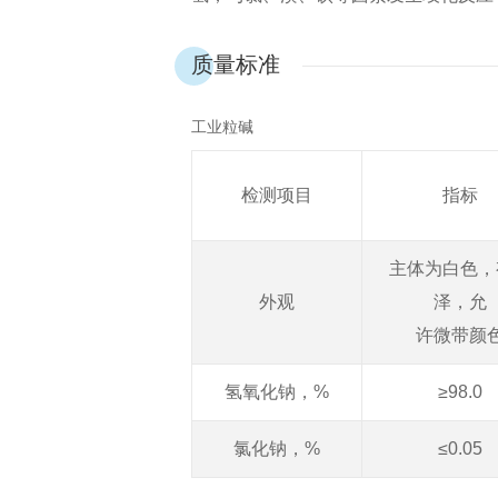
质量标准
工业粒碱
检测项目
指标
主体为白色，
外观
泽，允
许微带颜
氢氧化钠，
%
≥98.0
氯化钠，
%
≤0.05