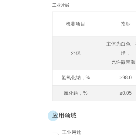
工业片碱
检测项目
指标
主体为白色，
外观
泽，
允许微带颜
氢氧化钠，
%
≥98.0
氯化钠，
%
≤0.05
应用领域
一、工业用途