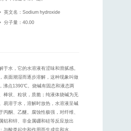
英文名：Sodium hydroxide
分子量：40.00
解于水，它的水溶液有涩味和滑腻感。
，表面潮湿而逐步溶解，这种现象叫做
4℃，沸点1390℃。烧碱有固态和液态两
、棒状、粒状，质脆；纯液体烧碱为无
。易溶于水，溶解时放热，水溶液呈碱
于丙酮、乙醚。腐蚀性极强，对纤维、
属铝和锌、非金属硼和硅等反应放出
；与酸类起中和作用而生成盐和水。